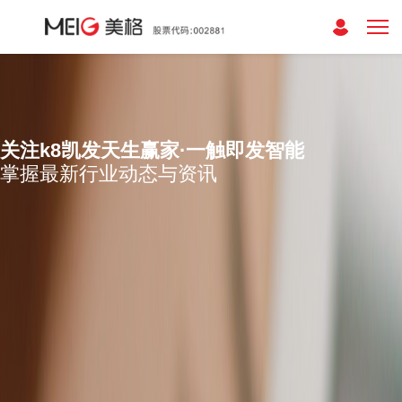
关注k8凯发天生赢家·一触即发智能
掌握最新行业动态与资讯