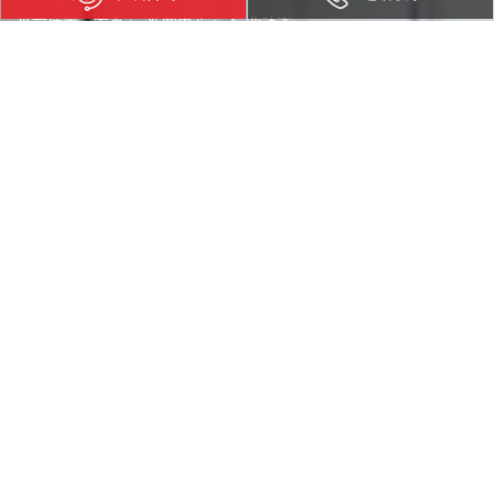
当前位置：
首页
>
新闻中心
>
行业动态
2G物联网向NB-IoT+4G+5G切换，预计五年内完成
发布日期：2020-08-20 访问量：39296 来源：飞象网
蜂窝物联网的发展其实是受移动通信网络发展影响，未来几年蜂窝物
联网会从2G连接为主向NB-IoT+4G连接切换，但是切换过程非一蹴而
就，需要通过NB-IoT和LTE Cat.1互补的产品迭代实现平滑迁移。
根据Counterpoint数据显示：2020年之前蜂窝物联网连接数存量和
新增部分大多数均来自于2G物联网，到2025年2G/3G物联网连接数已接
近忽略不计。